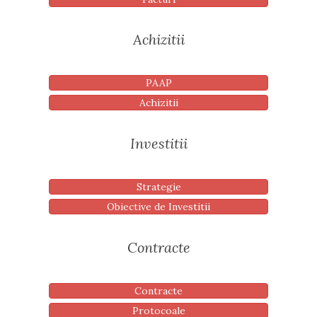
Achizitii
PAAP
Achizitii
Investitii
Strategie
Obiective de Investitii
Contracte
Contracte
Protocoale