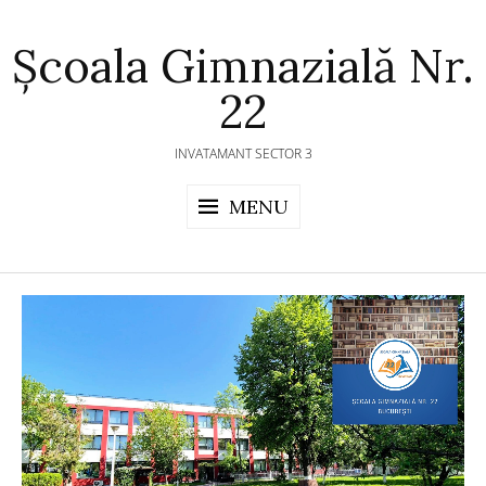
Skip
to
Școala Gimnazială Nr.
content
22
INVATAMANT SECTOR 3
MENU
Video
Player